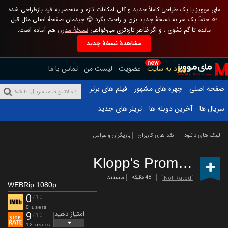
مای موویز با یک طراحی کاملاً جدید و کلی امکانات تازه و منحصر به فرد بازطراحی شده
🎉 حتماً یک سر به نسخهٔ جدید بزن و راحت بگرد 😊 چیدمان صفحهٔ اصلی مثل قبل
مانده تا گم نشوی ، و اگر ظاهر تازه‌تری می‌خواهی
نسخهٔ مدرن
هم آماده است.
مشاهدهٔ نسخهٔ جدید
new
ورود به سایت
عضویت
لیست من
تماس با ما
صفحه اصلی
چهره های مشهور
فیلم های برتر
سریال ها
آخرین دوبله ها
تریلر های جدید
لینک های دانلود
نقد های کاربران
بازیگران و عوامل
Klopp's Promise
(2020
مستند
48 دقیقه
Not Rated
WEBRip 1080p
0
/10
0 users
امتیاز دهید
9
/10
12 users