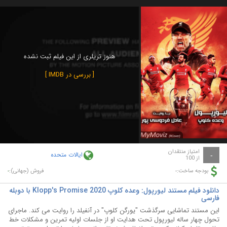
هنوز تریلری از این فیلم ثبت نشده
[ بررسی در IMDB ]
امتیاز منتقدان
ایالات متحده
-
از 100
-
-
بودجه ساخت:
فروش (جهانی):
دانلود فیلم مستند لیورپول: وعده کلوپ Klopp's Promise 2020 با دوبله
فارسی
این مستند تماشایی سرگذشت "یورگن کلوپ" در آنفیلد را روایت می کند. ماجرای
تحول چهار ساله لیورپول تحت هدایت او از جلسات اولیه تمرین و مشکلات خط