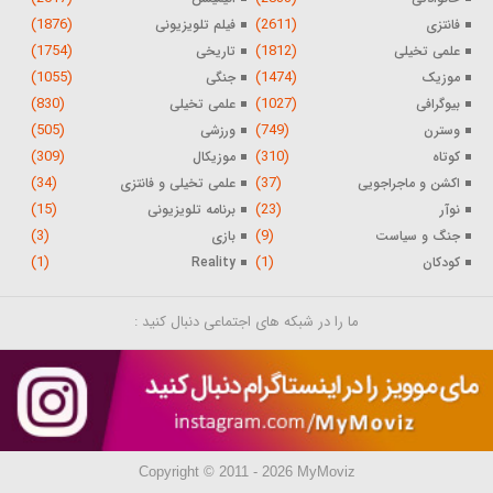
(1876)
(2611)
فانتزی
فیلم تلویزیونی
(1754)
(1812)
علمی تخیلی
تاریخی
(1055)
(1474)
موزیک
جنگی
(830)
(1027)
بیوگرافی
علمی تخیلی
(505)
(749)
وسترن
ورزشی
(309)
(310)
کوتاه
موزیکال
(34)
(37)
اکشن و ماجراجویی
علمی تخیلی و فانتزی
(15)
(23)
نوآر
برنامه تلویزیونی
(3)
(9)
جنگ و سیاست
بازی
(1)
(1)
کودکان
Reality
ما را در شبکه های اجتماعی دنبال کنید :
Copyright © 2011 - 2026 MyMoviz