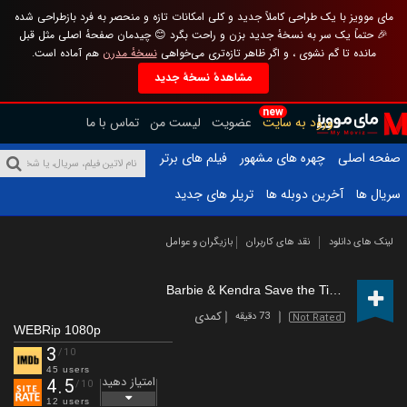
مای موویز با یک طراحی کاملاً جدید و کلی امکانات تازه و منحصر به فرد بازطراحی شده
🎉 حتماً یک سر به نسخهٔ جدید بزن و راحت بگرد 😊 چیدمان صفحهٔ اصلی مثل قبل
مانده تا گم نشوی ، و اگر ظاهر تازه‌تری می‌خواهی
نسخهٔ مدرن
هم آماده است.
مشاهدهٔ نسخهٔ جدید
new
ورود به سایت
عضویت
لیست من
تماس با ما
صفحه اصلی
چهره های مشهور
فیلم های برتر
سریال ها
آخرین دوبله ها
تریلر های جدید
لینک های دانلود
نقد های کاربران
بازیگران و عوامل
Barbie & Kendra Save the Tiger King
(20
کمدی
73 دقیقه
Not Rated
WEBRip 1080p
3
/10
45 users
امتیاز دهید
4.5
/10
12 users