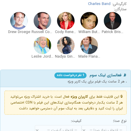
کارگردانی:
Charles Band
ستارگان:
Drew Droege
Russell Coker
Cody Renee Cameron
William Butler
Patrick Bristow
Leslie Jordan
Nadya Ginsburg
Maile Flanagan
📡 فعالسازی لینک سوم
1 نفر درخواست داده
، هر 2 ساعت یک فیلم برای یک کاربر ویژه
🔒 این قابلیت فقط برای
کاربران ویژه
فعال است. با خرید اشتراک ویژه می‌توانید
هر 2 ساعت یک‌بار درخواست همگام‌سازی لینک‌های این فیلم با CDN اختصاصی
ایران را ثبت کنید و دقایقی بعد به لینک سوم آن دسترسی خواهید داشت
نوع صدا:
کیفیت: