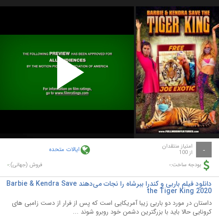
Play
Video
امتیاز منتقدان
ایالات متحده
-
از 100
-
-
بودجه ساخت:
فروش (جهانی):
دانلود فیلم باربی و کندرا ببرشاه را نجات می‌دهند Barbie & Kendra Save
the Tiger King 2020
داستان در مورد دو باربی زیبا آمریکایی است که پس از فرار از دست زامبی های
کرونایی حالا باید با بزرگترین دشمن خود روبرو شوند ...