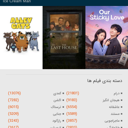
Ice Cream Man
دسته بندی فیلم ها
(13076)
(21801)
درام
کمدی
(7282)
(9183)
هیجان انگیز
اکشن
(6015)
(6554)
عاشقانه
ترسناک
(5209)
(5589)
مستند
جنایی
(3243)
(3857)
ماجراجویی
رازآلود
(2617)
(2833)
خانوادگی
انیمیشن