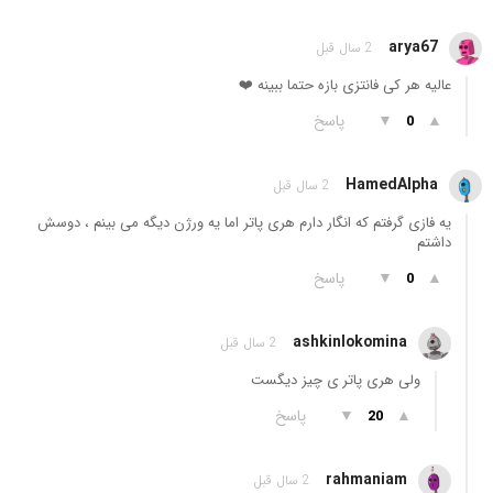
arya67
2 سال قبل
عالیه هر کی فانتزی بازه حتما ببینه ❤️
▲
▼
پاسخ
0
HamedAlpha
2 سال قبل
یه فازی گرفتم که انگار دارم هری پاتر اما یه ورژن دیگه می بینم ، دوسش
داشتم
▲
▼
پاسخ
0
ashkinlokomina
2 سال قبل
ولی هری پاتر ی چیز دیگست
▲
▼
پاسخ
20
rahmaniam
2 سال قبل