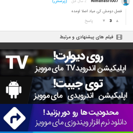
Nimanasri007
(پرسش)
2 سال قبل
فصل دومش کی میاد اصلا اومده
▲
▼
پاسخ
3
فیلم های پیشنهادی و مرتبط