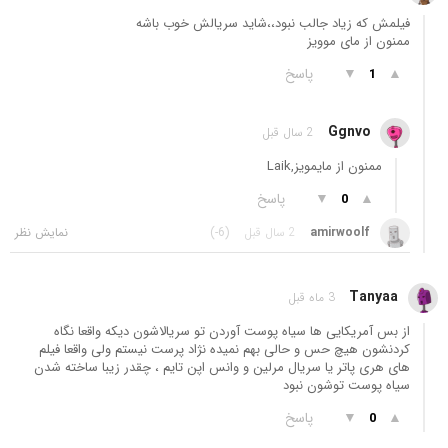
فیلمش که زیاد جالب نبود،،شاید سریالش خوب باشه
ممنون از مای موویز
▲
▼
پاسخ
1
Ggnvo
2 سال قبل
ممنون از مایمویز,Laik
▲
▼
پاسخ
0
amirwoolf
2 سال قبل
(-6)
Tanyaa
3 ماه قبل
از بس آمریکایی ها سیاه پوست آوردن تو سریالاشون دیکه واقعا نگاه
کردنشون هیچ حس و حالی بهم نمیده نژاد پرست نیستم ولی واقعا فیلم
های هری پاتر یا سریال مرلین و وانس اپن تایم ، چقدر زیبا ساخته شدن
سیاه پوست توشون نبود
▲
▼
پاسخ
0