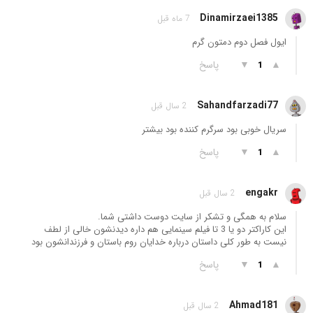
Dinamirzaei1385
7 ماه قبل
ایول فصل دوم دمتون گرم
▲
▼
پاسخ
1
Sahandfarzadi77
2 سال قبل
سریال خوبی بود سرگرم کننده بود بیشتر
▲
▼
پاسخ
1
engakr
2 سال قبل
سلام به همگی و تشکر از سایت دوست داشتی شما.
این کاراکتر دو یا 3 تا فیلم سینمایی هم داره دیدنشون خالی از لطف
نیست به طور کلی داستان درباره خدایان روم باستان و فرزندانشون بود
▲
▼
پاسخ
1
Ahmad181
2 سال قبل