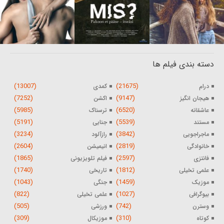
دسته بندی فیلم ها
(13007)
(21675)
درام
کمدی
(7252)
(9147)
هیجان انگیز
اکشن
(5985)
(6520)
عاشقانه
ترسناک
(5191)
(5539)
مستند
جنایی
(3234)
(3842)
ماجراجویی
رازآلود
(2604)
(2819)
خانوادگی
انیمیشن
(1865)
(2597)
فانتزی
فیلم تلویزیونی
(1740)
(1812)
علمی تخیلی
تاریخی
(1043)
(1459)
موزیک
جنگی
(822)
(1027)
بیوگرافی
علمی تخیلی
(505)
(742)
وسترن
ورزشی
(309)
(310)
کوتاه
موزیکال