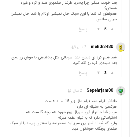
بعد خودت میگی چرا یسریا طرفدار فیلمهای هند و کره و غیره
هستن؟
همونطور ک شما با اون سبک حال نمیکنی اوناام با شما حال نمیکنن
خیلی سادس
▲
▼
پاسخ
5
mehdi3480
2 سال قبل
شما فیلم کره ای دیدن ابتدا سریالی مثل پادشاهی یا موش رو ببین
بعد سینمای کره رو نقد کنید
▲
▼
پاسخ
3
Sepehrjam00
2 سال قبل
داداش فیلم عملا فیلم مال زیر 15 ساله هاست
هرکسی یه سلیقه ای داره
من واقعا حالم از این سریال بهم خورد هم بچه گانست هم
اشتباهاتی داره که به فیلم لطمه میزنه
ولی اگه شما عاشق این سریالید صددرصد یا سنتون پایینه یا از سبک
فیلمای بچگانه خوشتون میاد