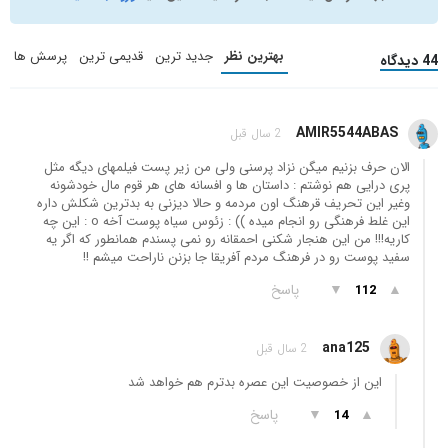
بهترین نظر
جدید ترین
قدیمی ترین
پرسش ها
44 دیدگاه
AMIR5544ABAS
2 سال قبل
الان حرف بزنیم میگن نزاد پرسنی ولی من زیر پست فیلمهای دیگه مثل
پری درایی هم نوشتم : داستان ها و افسانه های هر قوم مال خودشونه
وغیر این تحریف قرهنگ اون مردمه و حالا دیزنی به بدترین شکلش داره
این غلط فرهنگی رو انجام میده )) : زئوس سیاه پوست آخه o : این چه
کاریه!!! من این هنجار شکنی احمقانه رو نمی پسندم همانطور که اگر یه
سفید پوست رو در فرهنگ مردم آفریقا جا بزنن ناراحت میشم !!
▲
▼
پاسخ
112
ana125
2 سال قبل
این از خصوصیت این عصره بدترم هم خواهد شد
▲
▼
پاسخ
14