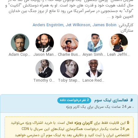
حال کشف هویت خود و قدرت های خود است. او به همراه دوستانش "آنابیت" و
"لوک" به جستجویی در سراسر آمریکا می رود تا مانع از بروز جنگ بین خدایان
المپین شود و ...
کارگردانی:
James Bobin
,
Jet Wilkinson
,
Anders Engström
ستارگان:
Adam Copeland
Jason Mantzoukas
Charlie Bushnell
Aryan Simhadri
Leah Jeffries
Timothy Omundson
Toby Stephens
Lance Reddick
📡 فعالسازی لینک سوم
2 نفر درخواست داده
، هر 24 ساعت یک سریال برای یک کاربر ویژه
🔒 این قابلیت فقط برای
کاربران ویژه
فعال است. با خرید اشتراک ویژه می‌توانید
هر 24 ساعت یک‌بار درخواست همگام‌سازی لینک‌های این سریال با CDN
اختصاصی ایران را ثبت کنید و دقایقی بعد به لینک سوم آن دسترسی خواهید