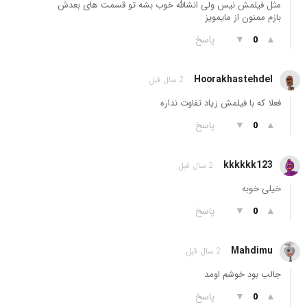
مثل فیلمش نیس ولی انشالله خوب بشه تو قسمت های بعدش
بازم ممنون از مایمویز
▲
▼
پاسخ
0
Hoorakhastehdel
2 سال قبل
فعلا که با فیلمش زیاد تفاوت نداره
▲
▼
پاسخ
0
kkkkkk123
2 سال قبل
خیلی خوبه
▲
▼
پاسخ
0
Mahdimu
2 سال قبل
جالب بود خوشم اومد
▲
▼
پاسخ
0