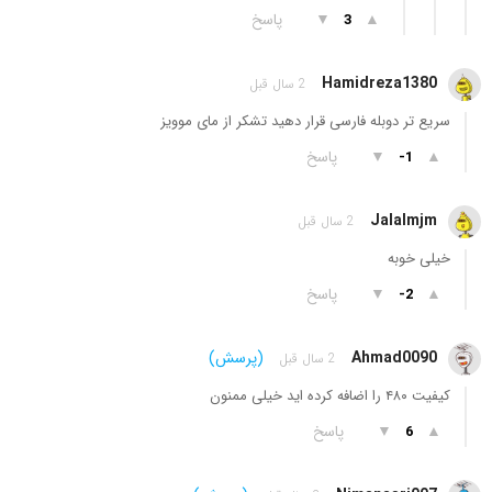
▲
▼
پاسخ
3
Hamidreza1380
2 سال قبل
سریع تر دوبله فارسی قرار دهید تشکر از مای موویز
▲
▼
پاسخ
-1
Jalalmjm
2 سال قبل
خیلی خوبه
▲
▼
پاسخ
-2
Ahmad0090
(پرسش)
2 سال قبل
کیفیت ۴۸۰ را اضافه کرده اید خیلی ممنون
▲
▼
پاسخ
6