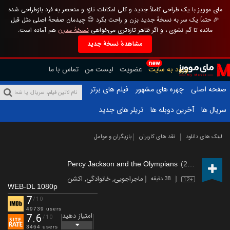
مای موویز با یک طراحی کاملاً جدید و کلی امکانات تازه و منحصر به فرد بازطراحی شده
🎉 حتماً یک سر به نسخهٔ جدید بزن و راحت بگرد 😊 چیدمان صفحهٔ اصلی مثل قبل
مانده تا گم نشوی ، و اگر ظاهر تازه‌تری می‌خواهی
نسخهٔ مدرن
هم آماده است.
مشاهدهٔ نسخهٔ جدید
new
ورود به سایت
عضویت
لیست من
تماس با ما
صفحه اصلی
چهره های مشهور
فیلم های برتر
سریال ها
آخرین دوبله ها
تریلر های جدید
لینک های دانلود
نقد های کاربران
بازیگران و عوامل
Percy Jackson and the Olympians
(2023 – )
ماجراجویی
,
خانوادگی
,
اکشن
38 دقیقه
12+
WEB-DL 1080p
7
/10
49739 users
امتیاز دهید
7.6
/10
3464 users