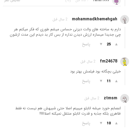
raha1999
7 ماه قبل
(-5)
mohammadkhemehgah
2 سال قبل
دارم به ساخته های والت دیزنی حساس میشم طوری که فکر میکنم هر
چی جدیدا میسازه ارزش دیدن نداره از بس کار بد دیدم این مدت ازشون
▲
▼
پاسخ
25
fm24678
2 سال قبل
خیلی بچگانه بود فیلمش بهتر بود
▲
▼
پاسخ
11
ztmsm
2 سال قبل
اعصابم خورد میشه انابثو میبینم اصلا حتی شبیهش هم نیست نه فقط
ظاهری بلکه جذبه و قدرت انابثو منتقل نمیکنه اصلاااا!!
▲
▼
پاسخ
10