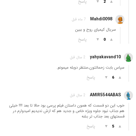
▲
▼
پاسخ
2
Mahdi0098
7 ماه قبل
سریال کیمیای روح و ببین
▲
▼
پاسخ
0
yahyakavand10
2 سال قبل
سپاس بابت زحماتتون،منتظر دوبله میمونم.
▲
▼
پاسخ
6
AMIR5544ABAS
2 سال قبل
خوب این دو قسمت که همون داستان فیلم پرسی بود حالا تا بعد !!!! خیلی
هم جذاب نبود جلوه ویژه خاص و جدید هم که ازش ندیدیم امیدوارم در
قسمتهای بعد جذاب تر بشه
▲
▼
پاسخ
5