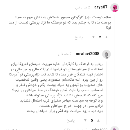
arya67
2 سال قبل
سلام دوست عزیز کارگردان مجبور هستش یه نقش مهم به سیاه
پوست بده تا به چشم بیاد که تو فرهنگ ما نژاد پرستی نیست از دید
اونا
▲
▼
پاسخ
2
mralavi2008
7 ماه قبل
ربطی به فرهنگ یا کارگردان نداره میریت سینمای آمریکا برای
استفاده از سیاهپوستان تو فیلمها امتیازات مالی و غیر مالی در
اختیار تهیه کنندگان قرار میده تا شاید تب نژادپرستی تو آمریکا
رو از بین ببره. الته عکسشم متصوره. یعنی وقتی شخصیت
های محبوب رو تبدیل یه سیاه پوست بکنی خودش تنفر و
احساس غصب یا غارت شدن فرهنگ توسط سیاهان رو ایجاد
می کنه که نتیجش تشدید نژآد پرستی میتونه باشه.
و با توجه به سیاست مهاجر ستیزی غرب احتمال تشدید
نژادپرستی در جهت اخراج سیاهان هست.
باید دید بازیه سیاست چه آشی برای سیاهان پخته.
▲
▼
پاسخ
5