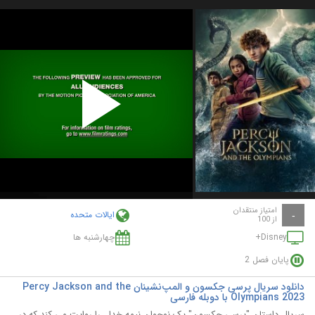
Play
Video
امتیاز منتقدان
ایالات متحده
-
از 100
Disney+
چهارشنبه ها
پایان فصل 2
دانلود سریال پرسی جکسون و المپ‌نشینان Percy Jackson and the
Olympians 2023 با دوبله فارسی
سریال داستان "پرسی جکسون" یک نوجوان نیمه خدا ، را روایت می کند که در