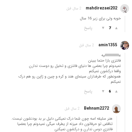
mahdirezaei202
2 سال قبل
خوبه ولی برای زیر 16 سال
▲
▼
پاسخ
7
amin1355
2 سال قبل
عااااااااااااااالیه
فانتزی بازا حتما ببینن
نمیدونم چرا بعضی ها دنیای فانتزی و تخیل رو دوست ندارن
واقعا درکشون نمیکنم
همونطور که طرفداران سینمای هند و کره و چین و ژاپن رو هم درک
نمیکنم
▲
▼
پاسخ
6
Behnam2272
2 سال قبل
هنر سلیقه اسه چون شما درک نمیکنی دلیل بر بد بودنشون نیست.
تناقض تو حرفاتون داد میزنه از یطرف میگی نمیدونم چرا بعضیا
فانتزی دوس ندارن و درکشون نمیکنی