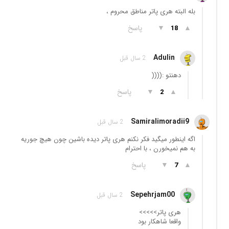
بله البته هری پاتر مناطق محروم ،
▲
▼
پاسخ
18
Adulin
2 سال قبل
دهنتو :((((
▲
▼
پاسخ
2
Samiralimoradii9
2 سال قبل
اگه اینطور میگید فکر نکنم هری پاتر دیده باشین چون هیچ جوریه
به هم نمیخورن ، با احترام
▲
▼
پاسخ
7
Sepehrjam00
2 سال قبل
هری پاتر>>>>>
واقعا شاهکار بود