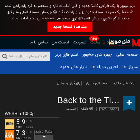
مای موویز با یک طراحی کاملاً جدید و کلی امکانات تازه و منحصر به فرد بازطراحی شده
🎉 حتماً یک سر به نسخهٔ جدید بزن و راحت بگرد 😊 چیدمان صفحهٔ اصلی مثل قبل
مانده تا گم نشوی ، و اگر ظاهر تازه‌تری می‌خواهی
نسخهٔ مدرن
هم آماده است.
مشاهدهٔ نسخهٔ جدید
new
ورود به سایت
عضویت
لیست من
تماس با ما
صفحه اصلی
چهره های مشهور
فیلم های برتر
سریال ها
آخرین دوبله ها
تریلر های جدید
لینک های دانلود
نقد های کاربران
بازیگران و عوامل
Back to the Titanic
(2
مستند
60 دقیقه
Not Rated
WEBRip 1080p
5.9
/10
103 users
امتیاز دهید
7.3
/10
66 users