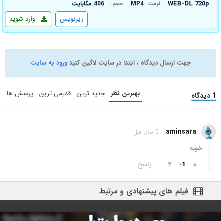
WEB-DL 720p
MP4
406 مگابایت
فرمت :
حجم :
زیرنویس
وارد شوید
جهت ارسال دیدگاه ، ابتدا در سایت لاگین کنید
ورود به سایت
بهترین نظر
جدید ترین
قدیمی ترین
پرسش ها
1 دیدگاه
aminsara
5 سال قبل
خوبه
▲
▼
پاسخ
-1
فیلم های پیشنهادی و مرتبط