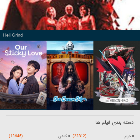
Hell Grind
دسته بندی فیلم ها
(13645)
(22812)
درام
کمدی