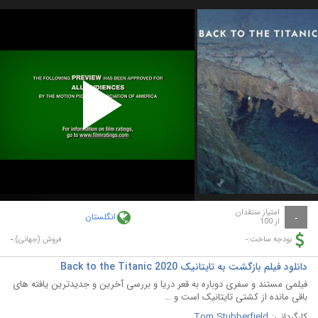
Play
Video
امتیاز منتقدان
انگلستان
-
از 100
-
-
بودجه ساخت:
فروش (جهانی):
دانلود فیلم بازگشت به تایتانیک Back to the Titanic 2020
فیلمی مستند و سفری دوباره به قعر دریا و بررسی آخرین و جدیدترین یافته های
باقی مانده از کشتی تایتانیک است و …
کارگردانی:
Tom Stubberfield