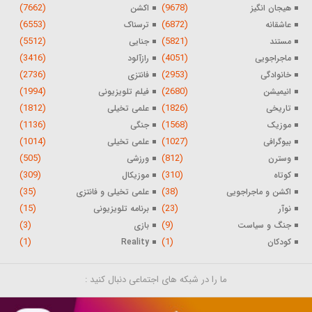
(7662)
(9678)
هیجان انگیز
اکشن
(6553)
(6872)
عاشقانه
ترسناک
(5512)
(5821)
مستند
جنایی
(3416)
(4051)
ماجراجویی
رازآلود
(2736)
(2953)
خانوادگی
فانتزی
(1994)
(2680)
انیمیشن
فیلم تلویزیونی
(1812)
(1826)
تاریخی
علمی تخیلی
(1136)
(1568)
موزیک
جنگی
(1014)
(1027)
بیوگرافی
علمی تخیلی
(505)
(812)
وسترن
ورزشی
(309)
(310)
کوتاه
موزیکال
(35)
(38)
اکشن و ماجراجویی
علمی تخیلی و فانتزی
(15)
(23)
نوآر
برنامه تلویزیونی
(3)
(9)
جنگ و سیاست
بازی
(1)
(1)
کودکان
Reality
ما را در شبکه های اجتماعی دنبال کنید :