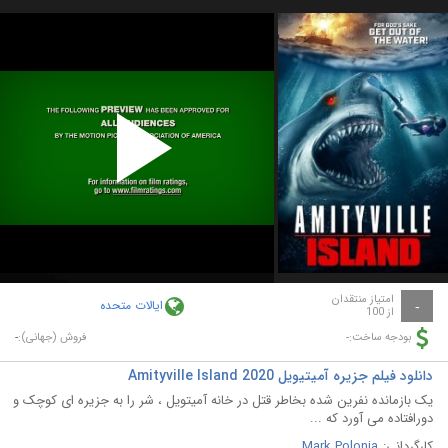
Play
Video
امتیاز منتقدان
ایالات متحده
-
از 100
-
-
بودجه ساخت:
فروش (جهانی):
دانلود فیلم جزیره آمیتیویل Amityville Island 2020
یک بازمانده نفرین شده بخاطر قتل در خانه آمیتویل ، شر را به جزیره ای کوچک و
دورافتاده می آورد که ...
کارگردانی:
Mark Polonia