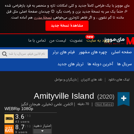
مای موویز با یک طراحی کاملاً جدید و کلی امکانات تازه و منحصر به فرد بازطراحی شده
🎉 حتماً یک سر به نسخهٔ جدید بزن و راحت بگرد 😊 چیدمان صفحهٔ اصلی مثل قبل
مانده تا گم نشوی ، و اگر ظاهر تازه‌تری می‌خواهی
نسخهٔ مدرن
هم آماده است.
مشاهدهٔ نسخهٔ جدید
new
ورود به سایت
عضویت
لیست من
تماس با ما
صفحه اصلی
چهره های مشهور
فیلم های برتر
سریال ها
آخرین دوبله ها
تریلر های جدید
لینک های دانلود
نقد های کاربران
بازیگران و عوامل
Amityville Island
(2020)
اکشن
,
علمی تخیلی
,
هیجان انگیز
70 دقیقه
Not Rated
WEBRip 1080p
3.6
/10
43 users
امتیاز دهید
8.7
/10
9 users