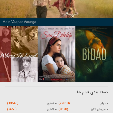
Main Vaapas Aaunga
دسته بندی فیلم ها
(13646)
(22818)
درام
کمدی
(7663)
(9678)
هیجان انگیز
اکشن