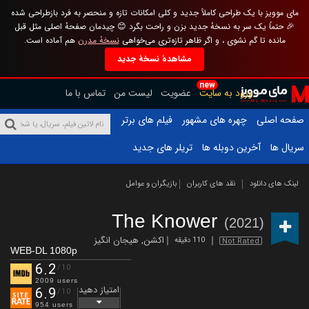
مای موویز با یک طراحی کاملاً جدید و کلی امکانات تازه و منحصر به فرد بازطراحی شده
🎉 حتماً یک سر به نسخهٔ جدید بزن و راحت بگرد 😊 چیدمان صفحهٔ اصلی مثل قبل
مانده تا گم نشوی ، و اگر ظاهر تازه‌تری می‌خواهی
نسخهٔ مدرن
هم آماده است.
مشاهدهٔ نسخهٔ جدید
new
ورود به سایت
عضویت
لیست من
تماس با ما
صفحه اصلی
چهره های مشهور
فیلم های برتر
سریال ها
آخرین دوبله ها
تریلر های جدید
لینک های دانلود
نقد های کاربران
بازیگران و عوامل
The Knower
(2021)
اکشن
,
هیجان انگیز
110 دقیقه
Not Rated
WEB-DL 1080p
6.2
/10
2009 users
امتیاز دهید
6.9
/10
954 users