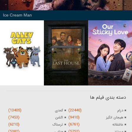
Ice Cream Man
دسته بندی فیلم ها
(13405)
(22440)
درام
کمدی
(7453)
(9410)
هیجان انگیز
اکشن
(6210)
(6761)
عاشقانه
ترسناک
(5382)
(5752)
مستند
جنایی