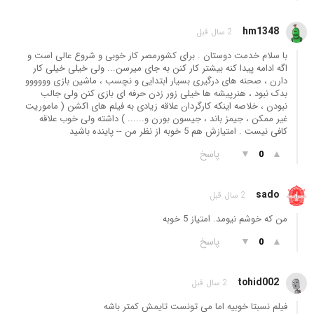
hm1348
2 سال قبل
با سلام خدمت دوستان . برای کشورمصر کار خوبی و شروع عالی است و
اگه ادامه پیدا کنه بیشتر کار کنن به جای میرسن... ولی خیلی خیلی کار
دارن ، صحنه های درگیری بسیار ابتدایی و نچسب ، ماشین بازی وووووو
بدک نبود ، هنرپیشه ها خیلی زور زدن حرفه ای بازی کنن ولی جالب
نبودن ، خلاصه اینکه کارگردان علاقه زیادی به فیلم های اکشن ( ماموریت
غیر ممکن ، جیمز باند ، جیسون بورن و...... ) داشته ولی خوب علاقه
کافی نیست . امتیازش هم 5 خوبه از نظر من -- پاینده باشید
▲
▼
پاسخ
0
sado
2 سال قبل
من که خوشم نیومد. امتیاز 5 خوبه
▲
▼
پاسخ
0
tohid002
2 سال قبل
فیلم نسبتا خوبیه اما می تونست تایمش کمتر باشه