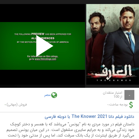
Play
Video
امتیاز منتقدان
مصر
-
از 100
-
-
بودجه ساخت:
فروش (جهانی):
دانلود فیلم دانا The Knower 2021 با دوبله فارسی
داستان فیلم در مورد مردی به نام "یونس" می‌باشد که با همسر و دختر کوچک
خود زندگی می‌کند و به جرایم سایبری مشغول است. در این میان یونس تصمیم
می‌گیرد از طریق اینترنت از یک بانک سرقت کند، اما پس از مدتی خود را تحت