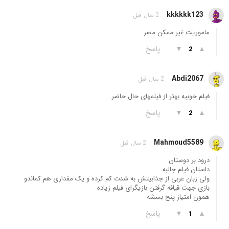
kkkkkk123
2 سال قبل
ماموریت غیر ممکن مصر
▲
▼
پاسخ
2
Abdi2067
2 سال قبل
فیلم خوبیه بهتر از فیلمهای حال حاضر.
▲
▼
پاسخ
2
Mahmoud5589
2 سال قبل
درود بر دوستان
داستان فیلم جالبه
ولی زبان عربی از جذابیتش به شدت کم کرده و یک مقداری هم کماندو
بازی جهت قیافه گرفتن بازیگرای فیلم زیاده
همون امتیاز پنج بسشه
▲
▼
پاسخ
1