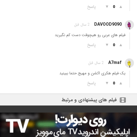
▲
▼
پاسخ
0
DAVOOD9090
2 سال قبل
فیلم های عربی رو هیچوقت دست کم نگیرید
▲
▼
پاسخ
0
A7maf
2 سال قبل
یک فیلم هکری اکشن و مهیج.حتما ببینید
▲
▼
پاسخ
0
فیلم های پیشنهادی و مرتبط