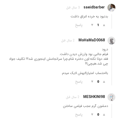
saeidbarber
3 سال قبل
بدنبود یه خرده اغراق داشت
▲
▼
پاسخ
1
MoHaMaD0068
2 سال قبل
درود
فیلم جالبی بود وارزش دیدن داشت.
فقد دوتا نکته:اون دختره شام،چرا سرانجامش اینجوری شد!!! تکلیف جواد
چی شد،هیچی!!!
بااحتساب امتیاز6بهش لایک میدم.
▲
▼
پاسخ
0
MESHKINI98
2 سال قبل
دمشون گرم عجب فیلمی ساختن
▲
▼
پاسخ
0