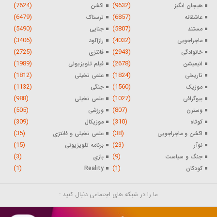
(7624)
(9632)
هیجان انگیز
اکشن
(6479)
(6857)
عاشقانه
ترسناک
(5490)
(5807)
مستند
جنایی
(3406)
(4032)
ماجراجویی
رازآلود
(2725)
(2943)
خانوادگی
فانتزی
(1989)
(2678)
انیمیشن
فیلم تلویزیونی
(1812)
(1824)
تاریخی
علمی تخیلی
(1132)
(1560)
موزیک
جنگی
(988)
(1027)
بیوگرافی
علمی تخیلی
(505)
(807)
وسترن
ورزشی
(309)
(310)
کوتاه
موزیکال
(35)
(38)
اکشن و ماجراجویی
علمی تخیلی و فانتزی
(15)
(23)
نوآر
برنامه تلویزیونی
(3)
(9)
جنگ و سیاست
بازی
(1)
(1)
کودکان
Reality
ما را در شبکه های اجتماعی دنبال کنید :