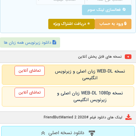
🔄 فعالسازی لینک سوم
🔒 ورود به حساب
⭐ دریافت اشتراک ویژه
دانلود زیرنویس همه زبان ها
نسخه های قابل پخش آنلاین
تماشای آنلاین
نسخه WEB-DL زبان اصلی و زیرنویس
انگلیسی
تماشای آنلاین
نسخه WEB-DL 1080p زبان اصلی و
زیرنویس انگلیسی
لینک های دانلود فیلم #FriendButMarried 2 2020
دانلود نسخه اصلی