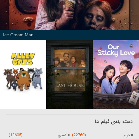
Ice Cream Man
دسته بندی فیلم ها
(13605)
(22760)
درام
کمدی