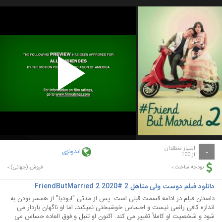
Play
Video
امتیاز منتقدان
اندونزی
-
از 100
-
-
بودجه ساخت:
فروش (جهانی):
دانلود فیلم دوست ولی متاهل 2 #FriendButMarried 2 2020
داستان فیلم در ادامه قسمت قبلی است. پس از مدتی "ایودیا" از همسر بودن به
اندازه کافی راضی نیست و احساس خوشبختی نمیکند، اما او ناگهان باردار می
شود و شخصیت او کاملاً تغییر می کند. اکنون او تنبل و فوق العاده حساس می