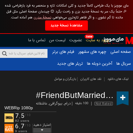
مای موویز با یک طراحی کاملاً جدید و کلی امکانات تازه و منحصر به فرد بازطراحی شده
🎉 حتماً یک سر به نسخهٔ جدید بزن و راحت بگرد 😊 چیدمان صفحهٔ اصلی مثل قبل
مانده تا گم نشوی ، و اگر ظاهر تازه‌تری می‌خواهی
نسخهٔ مدرن
هم آماده است.
مشاهدهٔ نسخهٔ جدید
new
ورود به سایت
عضویت
لیست من
تماس با ما
صفحه اصلی
چهره های مشهور
فیلم های برتر
سریال ها
آخرین دوبله ها
تریلر های جدید
لینک های دانلود
نقد های کاربران
بازیگران و عوامل
#FriendButMarried 2
(2020)
درام
,
بیوگرافی
,
عاشقانه
100 دقیقه
Not Rated
WEBRip 1080p
7.5
/10
82 users
امتیاز دهید
6.7
/10
9 users