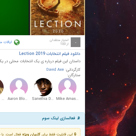
ay
deo
امتیاز منتقدان
ایالات م
-
از 100
دانلود فیلم انتخابات Lection 2019
داستان این فیلم درباره ی یک انتخابات محلی در یک
کارگردانی:
David Axe
ستارگان:
Cleveland Langdale
Aaron Blomberg
Sanethia Dresch
Mike Amason
📡 فعالسازی لینک سوم
🔒 این قابلیت فقط برای
کاربران ویژه