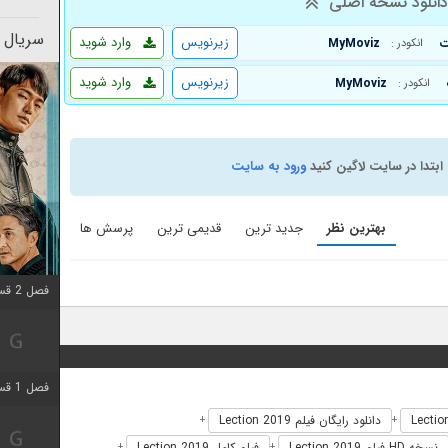
انلود نسخه اصلی
سریال 
زیرنویس
وارد شوید
MyMoviz
انکودر :
زیرنویس
وارد شوید
MyMoviz
انکودر :
ابتدا در سایت لاگین کنید
ورود به سایت
بهترین نظر
جدید ترین
قدیمی ترین
پرسش ها
فصل 2 قسمت 2 اضافه شد
فصل 1 قسمت 9 اضافه شد
دانلود رایگان فیلم Lection 2019
+
+
نسخه HD فیلم Lection 2019
فیلم کامل Lection 2019
+
+