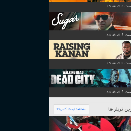
ن تریلر ها
مشاهده لیست کامل >>