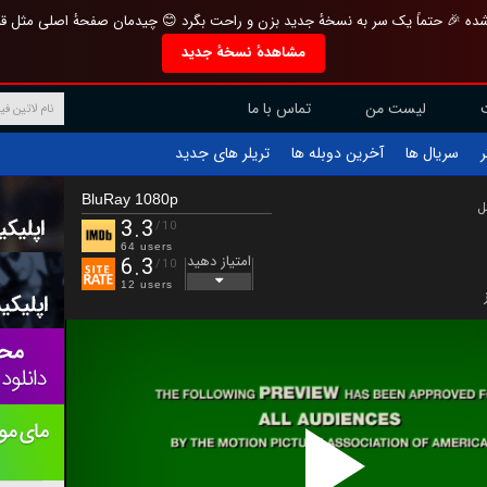
تازه و منحصر به فرد بازطراحی شده 🎉 حتماً یک سر به نسخهٔ جدید بزن و راحت بگرد 
مشاهدهٔ نسخهٔ جدید
تماس با ما
لیست من
تریلر های جدید
آخرین دوبله ها
سریال ها
ف
BluRay 1080p
ب
3.3
/10
64 users
امتیاز دهید
6.3
/10
12 users