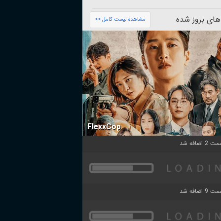
های بروز شده
مشاهده لیست کامل >>
FlexxCop