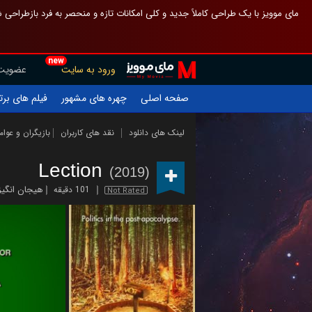
 چیدمان صفحهٔ اصلی مثل قبل مانده تا گم نشوی ، و اگر ظاهر تازه‌تری می‌خواهی
new
عضویت
ورود به سایت
یلم های برتر
چهره های مشهور
صفحه اصلی
ازیگران و عوامل
نقد های کاربران
لینک های دانلود
Lection
(2019)
هیجان انگیز
101 دقیقه
Not Rated