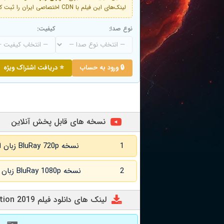
لینک‌های این فیلم با CDN اختصاصی ایران را ثبت کنید و دقایقی بعد به لینک سوم آن دسترسی خواهید داشت
نوع صدا:
کیفیت:
🔒 ورود به حساب
⭐ دریافت اشتراک ویژه
نسخه های قابل پخش آنلاین
1
نسخه BluRay 720p زبان اصلی و زیرنویس انگلیسی
2
نسخه BluRay 1080p زبان اصلی و زیرنویس انگلیسی
لینک های دانلود فیلم Lection 2019