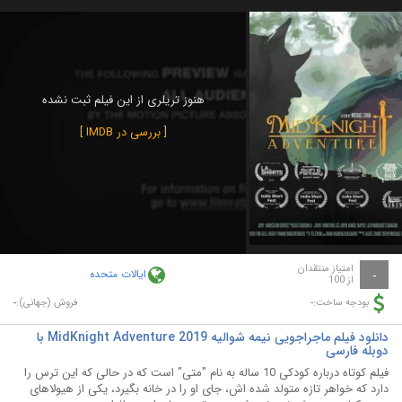
هنوز تریلری از این فیلم ثبت نشده
[ بررسی در IMDB ]
امتیاز منتقدان
ایالات متحده
-
از 100
-
-
بودجه ساخت:
فروش (جهانی):
دانلود فیلم ماجراجویی نیمه شوالیه MidKnight Adventure 2019 با
دوبله فارسی
فیلم کوتاه درباره کودکی 10 ساله به نام "متی" است که در حالی که این ترس را
دارد که خواهر تازه متولد شده اش، جای او را در خانه بگیرد، یکی از هیولاهای