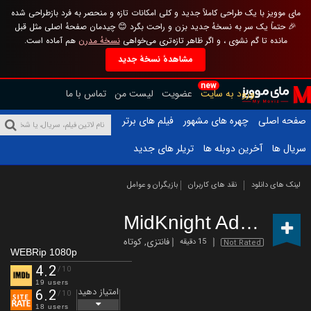
مای موویز با یک طراحی کاملاً جدید و کلی امکانات تازه و منحصر به فرد بازطراحی شده
🎉 حتماً یک سر به نسخهٔ جدید بزن و راحت بگرد 😊 چیدمان صفحهٔ اصلی مثل قبل
مانده تا گم نشوی ، و اگر ظاهر تازه‌تری می‌خواهی
نسخهٔ مدرن
هم آماده است.
مشاهدهٔ نسخهٔ جدید
new
ورود به سایت
عضویت
لیست من
تماس با ما
صفحه اصلی
چهره های مشهور
فیلم های برتر
سریال ها
آخرین دوبله ها
تریلر های جدید
لینک های دانلود
نقد های کاربران
بازیگران و عوامل
MidKnight Adventure
فانتزی
,
کوتاه
15 دقیقه
Not Rated
WEBRip 1080p
4.2
/10
19 users
امتیاز دهید
6.2
/10
18 users