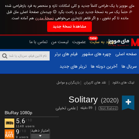
مای موویز با یک طراحی کاملاً جدید و کلی امکانات تازه و منحصر به فرد بازطراحی شده
🎉 حتماً یک سر به نسخهٔ جدید بزن و راحت بگرد 😊 چیدمان صفحهٔ اصلی مثل قبل
مانده تا گم نشوی ، و اگر ظاهر تازه‌تری می‌خواهی
نسخهٔ مدرن
هم آماده است.
مشاهدهٔ نسخهٔ جدید
new
ورود به سایت
عضویت
لیست من
تماس با ما
صفحه اصلی
چهره های مشهور
فیلم های برتر
سریال ها
آخرین دوبله ها
تریلر های جدید
لینک های دانلود
نقد های کاربران
بازیگران و عوامل
Solitary
(2020)
علمی تخیلی
89 دقیقه
Not Rated
BluRay 1080p
5.6
/10
1148 users
امتیاز دهید
9
/10
9 users