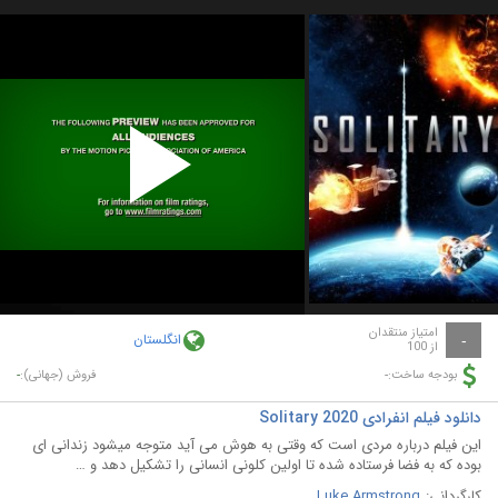
Play
Video
امتیاز منتقدان
انگلستان
-
از 100
-
-
بودجه ساخت:
فروش (جهانی):
دانلود فیلم انفرادی Solitary 2020
این فیلم درباره مردی است که وقتی به هوش می آید متوجه میشود زندانی ای
بوده که به فضا فرستاده شده تا اولین کلونی انسانی را تشکیل دهد و …
کارگردانی:
Luke Armstrong