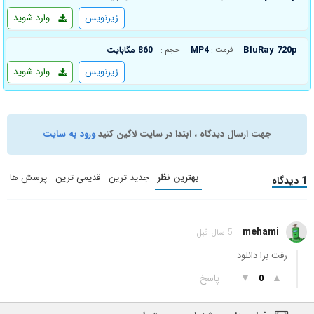
زیرنویس
وارد شوید
BluRay 720p
MP4
860 مگابایت
فرمت :
حجم :
زیرنویس
وارد شوید
جهت ارسال دیدگاه ، ابتدا در سایت لاگین کنید
ورود به سایت
بهترین نظر
جدید ترین
قدیمی ترین
پرسش ها
1 دیدگاه
mehami
5 سال قبل
رفت برا دانلود
▲
▼
پاسخ
0