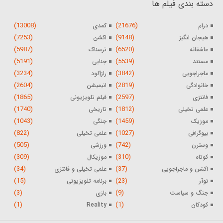
دسته بندی فیلم ها
(13008)
(21676)
درام
کمدی
(7253)
(9148)
هیجان انگیز
اکشن
(5987)
(6520)
عاشقانه
ترسناک
(5191)
(5539)
مستند
جنایی
(3234)
(3842)
ماجراجویی
رازآلود
(2604)
(2819)
خانوادگی
انیمیشن
(1865)
(2597)
فانتزی
فیلم تلویزیونی
(1740)
(1812)
علمی تخیلی
تاریخی
(1043)
(1459)
موزیک
جنگی
(822)
(1027)
بیوگرافی
علمی تخیلی
(505)
(742)
وسترن
ورزشی
(309)
(310)
کوتاه
موزیکال
(34)
(37)
اکشن و ماجراجویی
علمی تخیلی و فانتزی
(15)
(23)
نوآر
برنامه تلویزیونی
(3)
(9)
جنگ و سیاست
بازی
(1)
(1)
کودکان
Reality