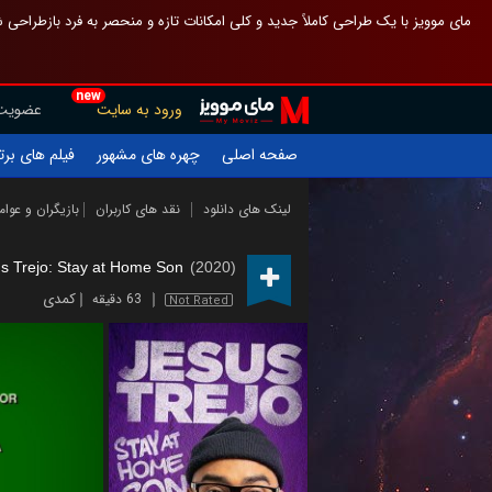
 چیدمان صفحهٔ اصلی مثل قبل مانده تا گم نشوی ، و اگر ظاهر تازه‌تری می‌خواهی
new
عضویت
ورود به سایت
یلم های برتر
چهره های مشهور
صفحه اصلی
ازیگران و عوامل
نقد های کاربران
لینک های دانلود
s Trejo: Stay at Home Son
(2020)
کمدی
63 دقیقه
Not Rated