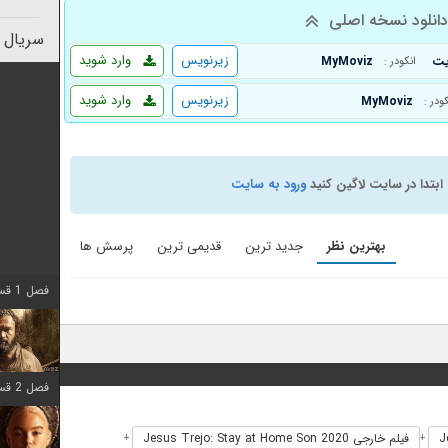
انلود نسخه اصلی
سریال 
زیرنویس
وارد شوید
MyMoviz
انکودر :
زیرنویس
وارد شوید
MyMoviz
کودر :
ابتدا در سایت لاگین کنید
ورود به سایت
بهترین نظر
جدید ترین
قدیمی ترین
پرسش ها
فصل 1 قسمت 8 اضافه شد
فصل 2 قسمت 7 اضافه شد
فیلم خارجی Jesus Trejo: Stay at Home Son 2020
+
+