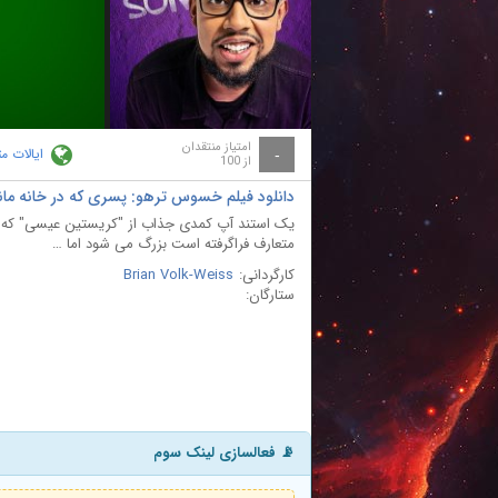
ay
deo
امتیاز منتقدان
ایالات م
-
از 100
دانلود فیلم خسوس ترهو: پسری که در خانه مانده  Trejo: Stay at Home Son 2020
یک استند آپ کمدی جذاب از "کریستین عیسی" که به 
متعارف فراگرفته است بزرگ می شود اما …
کارگردانی:
Brian Volk-Weiss
ستارگان:
📡 فعالسازی لینک سوم