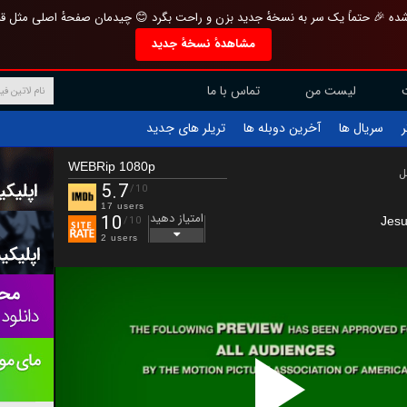
تازه و منحصر به فرد بازطراحی شده 🎉 حتماً یک سر به نسخهٔ جدید بزن و راحت بگرد 
مشاهدهٔ نسخهٔ جدید
تماس با ما
لیست من
تریلر های جدید
آخرین دوبله ها
سریال ها
ف
WEBRip 1080p
ب
5.7
/10
17 users
امتیاز دهید
10
Jesu
/10
2 users