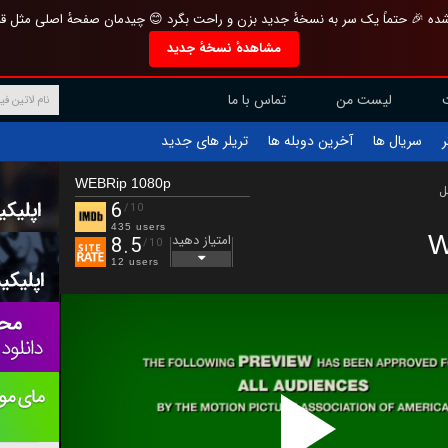
تازه و منحصر به فرد بازطراحی شده 🎉 حتماً یک سر به نسخهٔ جدید بزن و راحت بگرد 
مشاهدهٔ نسخهٔ جدید
تماس با ما
لیست من
تریلر های جدید
آخرین دوبله ها
سریال ها
ف
WEBRip 1080p
ب
6
/10
435 users
W
امتیاز دهید
8.5
/10
12 users