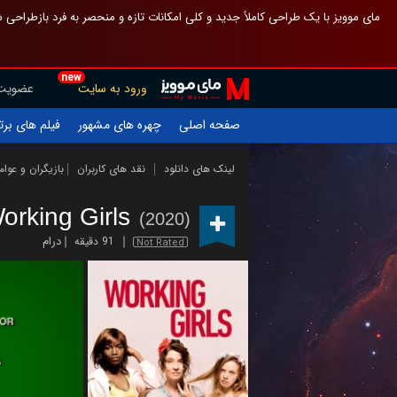
 چیدمان صفحهٔ اصلی مثل قبل مانده تا گم نشوی ، و اگر ظاهر تازه‌تری می‌خواهی
new
عضویت
ورود به سایت
یلم های برتر
چهره های مشهور
صفحه اصلی
ازیگران و عوامل
نقد های کاربران
لینک های دانلود
orking Girls
(2020)
درام
91 دقیقه
Not Rated