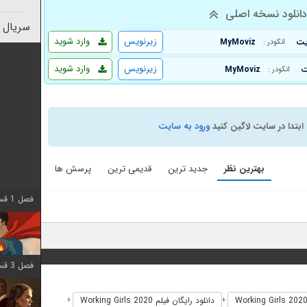
انلود نسخه اصلی
سریال 
زیرنویس
وارد شوید
MyMoviz
انکودر :
زیرنویس
وارد شوید
MyMoviz
انکودر :
ابتدا در سایت لاگین کنید
ورود به سایت
بهترین نظر
جدید ترین
قدیمی ترین
پرسش ها
فصل 1 قسمت 6 اضافه شد
فصل 3 قسمت 9 اضافه شد
دانلود رایگان فیلم Working Girls 2020
+
+