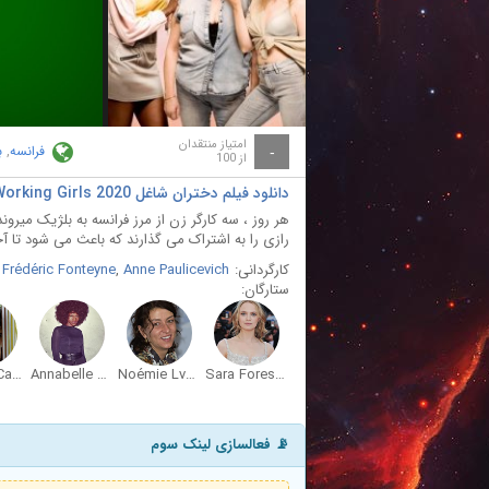
ay
deo
امتیاز منتقدان
فرانسه
,
ب
-
از 100
دانلود فیلم دختران شاغل Working Girls 2020
هر روز ، سه کارگر زن از مرز فرانسه به بلژیک میرون
رازی را به اشتراک می گذارند که باعث می شود تا آخر
کارگردانی:
Anne Paulicevich
,
Frédéric Fonteyne
ستارگان:
Nicolas Cazalé
Annabelle Lengronne
Noémie Lvovsky
Sara Forestier
📡 فعالسازی لینک سوم