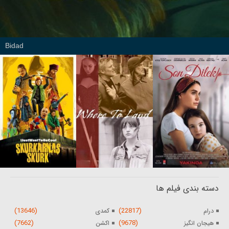
Bidad
دسته بندی فیلم ها
(13646)
(22817)
درام
کمدی
(7662)
(9678)
هیجان انگیز
اکشن