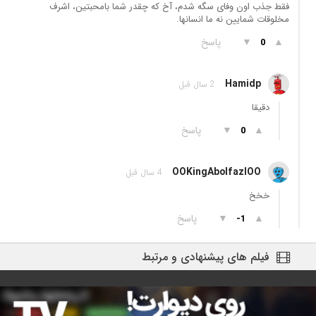
فقط جذب اون وفای سگه شدم، آخ که چقدر شما بامحبتین، اشرف
مخلوقات شمایین نه ما انسانها.
▲
▼
پاسخ
0
Hamidp
2 سال قبل
دقیقا
▲
▼
پاسخ
0
OOKingAbolfazlOO
4 سال قبل
خخخ
▲
▼
پاسخ
-1
فیلم های پیشنهادی و مرتبط