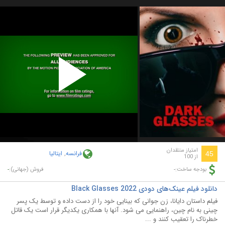
Play
Video
امتیاز منتقدان
فرانسه
,
ایتالیا
45
از 100
-
-
بودجه ساخت:
فروش (جهانی):
دانلود فیلم عینک‌های دودی Black Glasses 2022
فیلم داستان دایانا، زن جوانی که بینایی خود را از دست داده و توسط یک پسر
چینی به نام چین، راهنمایی می شود. آنها با همکاری یکدیگر قرار است یک قاتل
خطرناک را تعقیب کنند و ...