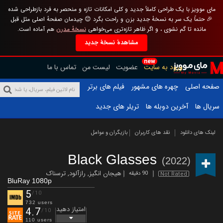
مای موویز با یک طراحی کاملاً جدید و کلی امکانات تازه و منحصر به فرد بازطراحی شده
🎉 حتماً یک سر به نسخهٔ جدید بزن و راحت بگرد 😊 چیدمان صفحهٔ اصلی مثل قبل
مانده تا گم نشوی ، و اگر ظاهر تازه‌تری می‌خواهی
نسخهٔ مدرن
هم آماده است.
مشاهدهٔ نسخهٔ جدید
new
ورود به سایت
عضویت
لیست من
تماس با ما
صفحه اصلی
چهره های مشهور
فیلم های برتر
سریال ها
آخرین دوبله ها
تریلر های جدید
لینک های دانلود
نقد های کاربران
بازیگران و عوامل
Black Glasses
(2022)
هیجان انگیز
,
رازآلود
,
ترسناک
90 دقیقه
Not Rated
BluRay 1080p
5
/10
732 users
امتیاز دهید
4.7
/10
110 users