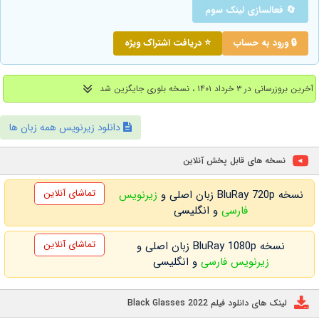
🔄 فعالسازی لینک سوم
🔒 ورود به حساب
⭐ دریافت اشتراک ویژه
آخرین بروزرسانی در ۳ خرداد ۱۴۰۱ ، نسخه بلوری جایگزین شد
دانلود زیرنویس همه زبان ها
نسخه های قابل پخش آنلاین
تماشای آنلاین
نسخه BluRay 720p زبان اصلی و
زیرنویس
فارسی
و انگلیسی
تماشای آنلاین
نسخه BluRay 1080p زبان اصلی و
زیرنویس فارسی
و انگلیسی
لینک های دانلود فیلم Black Glasses 2022