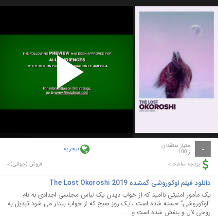
Play
Video
امتیاز منتقدان
نیجریه
-
از 100
-
-
بودجه ساخت:
فروش (جهانی):
دانلود فیلم اوکوروشی گمشده The Lost Okoroshi 2019
یک مأمور امنیتی ناامید که از خواب دیدن یک لباس مجلسی اجدادی به نام
"اوکوروشی" خسته شده است ، یک روز صبح که از خواب بیدار می شود تبدیل به
روحی لال و بنفش شده است و ....