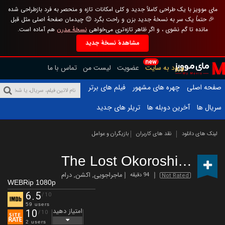
مای موویز با یک طراحی کاملاً جدید و کلی امکانات تازه و منحصر به فرد بازطراحی شده
🎉 حتماً یک سر به نسخهٔ جدید بزن و راحت بگرد 😊 چیدمان صفحهٔ اصلی مثل قبل
مانده تا گم نشوی ، و اگر ظاهر تازه‌تری می‌خواهی
نسخهٔ مدرن
هم آماده است.
مشاهدهٔ نسخهٔ جدید
new
ورود به سایت
عضویت
لیست من
تماس با ما
صفحه اصلی
چهره های مشهور
فیلم های برتر
سریال ها
آخرین دوبله ها
تریلر های جدید
لینک های دانلود
نقد های کاربران
بازیگران و عوامل
The Lost Okoroshi
(2019)
ماجراجویی
,
اکشن
,
درام
94 دقیقه
Not Rated
WEBRip 1080p
6.5
/10
59 users
امتیاز دهید
10
/10
2 users