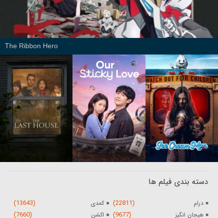
The Ribbon Hero
دسته بندی فیلم ها
(13643)
(22811)
درام
کمدی
(7660)
(9677)
هیجان انگیز
اکشن