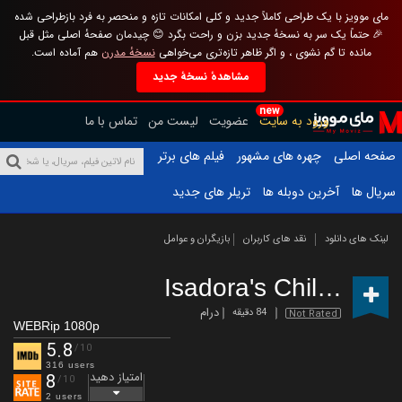
مای موویز با یک طراحی کاملاً جدید و کلی امکانات تازه و منحصر به فرد بازطراحی شده
🎉 حتماً یک سر به نسخهٔ جدید بزن و راحت بگرد 😊 چیدمان صفحهٔ اصلی مثل قبل
مانده تا گم نشوی ، و اگر ظاهر تازه‌تری می‌خواهی
نسخهٔ مدرن
هم آماده است.
مشاهدهٔ نسخهٔ جدید
new
ورود به سایت
عضویت
لیست من
تماس با ما
صفحه اصلی
چهره های مشهور
فیلم های برتر
سریال ها
آخرین دوبله ها
تریلر های جدید
لینک های دانلود
نقد های کاربران
بازیگران و عوامل
Isadora's Children
(2
درام
84 دقیقه
Not Rated
WEBRip 1080p
5.8
/10
316 users
امتیاز دهید
8
/10
2 users