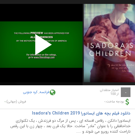
Play
Video
امتیاز منتقدان
فرانسه
,
کره جنوبی
-
از 100
-
-
بودجه ساخت:
فروش (جهانی):
دانلود فیلم بچه های ایسادورا Isadora's Children 2019
ایسادورا دانکن ، رقاص افسانه ای ، پس از مرگ دو فرزندش ، یک تکنوازی
خداحافظی را با عنوان "مادر" ساخت. حالا یک قرن بعد ، چهار زن با این رقص
ناراحت کننده روبرو می شوند و ....