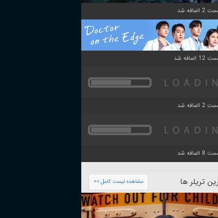
ن تریلر ها
مشاهده لیست کامل >>