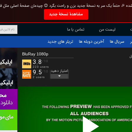
تازه و منحصر به فرد بازطراحی شده 🎉 حتماً یک سر به نسخهٔ جدید بزن و راحت بگرد 
مشاهدهٔ نسخهٔ جدید
تماس با ما
لیست من
تریلر های جدید
آخرین دوبله ها
سریال ها
ف
BluRay 1080p
ب
3.8
/10
223 users
امتیاز دهید
9.5
/10
2 users