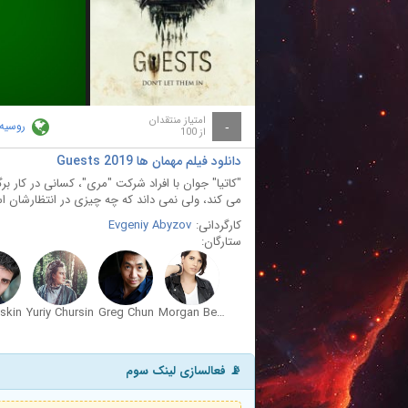
ay
deo
امتیاز منتقدان
روسیه
-
از 100
دانلود فیلم مهمان ها Guests 2019
"كاتیا" جوان با افراد شرکت "مری"، كسانی در کار 
می كند، ولی نمی داند که چه چیزی در انتظارشان اس
کارگردانی:
Evgeniy Abyzov
ستارگان:
skin
Yuriy Chursin
Greg Chun
Morgan Berry
📡 فعالسازی لینک سوم