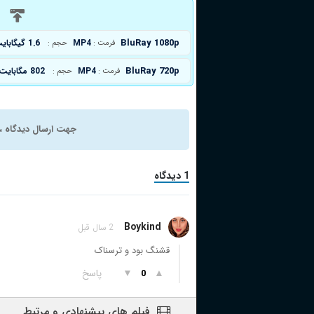
د
BluRay 1080p
MP4
1.6 گیگابایت
فرمت :
حجم :
BluRay 720p
MP4
802 مگابایت
فرمت :
حجم :
جهت ارسال دیدگاه ، 
1 دیدگاه
Boykind
2 سال قبل
قشنگ بود و ترسناک
▲
▼
پاسخ
0
فیلم های پیشنهادی و مرتبط