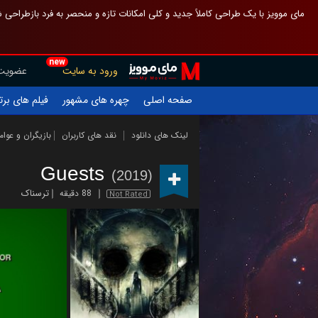
 چیدمان صفحهٔ اصلی مثل قبل مانده تا گم نشوی ، و اگر ظاهر تازه‌تری می‌خواهی
new
عضویت
ورود به سایت
یلم های برتر
چهره های مشهور
صفحه اصلی
ازیگران و عوامل
نقد های کاربران
لینک های دانلود
Guests
(2019)
ترسناک
88 دقیقه
Not Rated