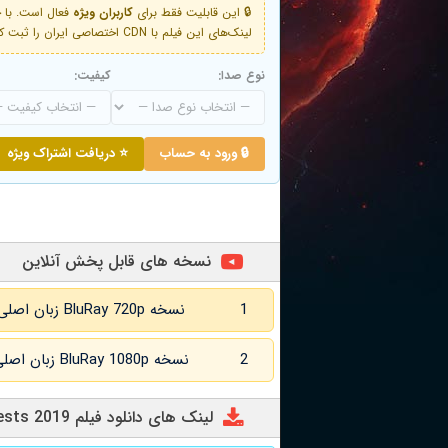
🔒 این قابلیت فقط برای
کاربران ویژه
لینک‌های این فیلم با CDN اختصاصی ایران را ثبت کنید و دقایقی بعد به لینک سوم آن دسترسی خواهید داشت
نوع صدا:
کیفیت:
🔒 ورود به حساب
⭐ دریافت اشتراک ویژه
نسخه های قابل پخش آنلاین
1
نسخه BluRay 720p زبان اصلی و
2
نسخه BluRay 1080p زبان اصلی و
لینک های دانلود فیلم Guests 2019