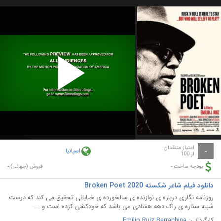
Play
Video
امتیاز منتقدان
اسپانیا
-
از 100
-
-
بودجه ساخت:
فروش (جهانی):
دانلود فیلم شاعر شکسته Broken Poet 2020
روزنامه نگاری درباره ی نوازنده ی سالخورده ی خیابانی تحقیق می کند که درست
شبیه ستاره ی راک دهه هفتادی می باشد که خودکشی کزده است و ...
کارگردانی:
Emilio Ruiz Barrachina