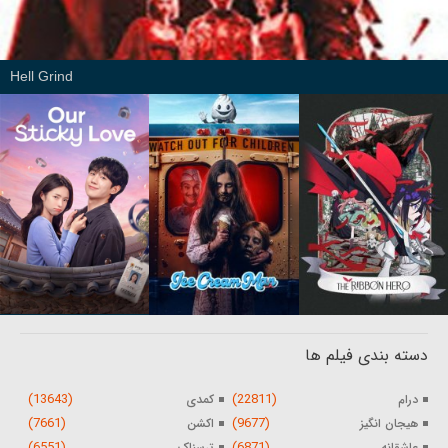
Hell Grind
دسته بندی فیلم ها
(13643)
(22811)
درام
کمدی
(7661)
(9677)
هیجان انگیز
اکشن
(6551)
(6871)
عاشقانه
ترسناک