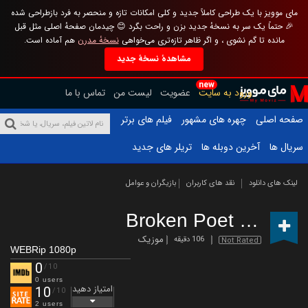
مای موویز با یک طراحی کاملاً جدید و کلی امکانات تازه و منحصر به فرد بازطراحی شده
🎉 حتماً یک سر به نسخهٔ جدید بزن و راحت بگرد 😊 چیدمان صفحهٔ اصلی مثل قبل
مانده تا گم نشوی ، و اگر ظاهر تازه‌تری می‌خواهی
نسخهٔ مدرن
هم آماده است.
مشاهدهٔ نسخهٔ جدید
new
ورود به سایت
عضویت
لیست من
تماس با ما
صفحه اصلی
چهره های مشهور
فیلم های برتر
سریال ها
آخرین دوبله ها
تریلر های جدید
لینک های دانلود
نقد های کاربران
بازیگران و عوامل
Broken Poet
(2020)
موزیک
106 دقیقه
Not Rated
WEBRip 1080p
0
/10
0 users
امتیاز دهید
10
/10
2 users