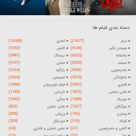
دسته بندی فیلم ها
(13008)
(21677)
درام
کمدی
(7253)
(9149)
هیجان انگیز
اکشن
(5987)
(6520)
عاشقانه
ترسناک
(5191)
(5539)
مستند
جنایی
(3234)
(3842)
ماجراجویی
رازآلود
(2604)
(2819)
خانوادگی
انیمیشن
(1866)
(2597)
فانتزی
فیلم تلویزیونی
(1740)
(1812)
علمی تخیلی
تاریخی
(1043)
(1459)
موزیک
جنگی
(822)
(1027)
بیوگرافی
علمی تخیلی
(505)
(742)
وسترن
ورزشی
(309)
(310)
کوتاه
موزیکال
(34)
(37)
اکشن و ماجراجویی
علمی تخیلی و فانتزی
(15)
(23)
نوآر
برنامه تلویزیونی