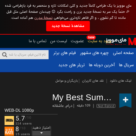
مای موویز با یک طراحی کاملاً جدید و کلی امکانات تازه و منحصر به فرد بازطراحی شده
🎉 حتماً یک سر به نسخهٔ جدید بزن و راحت بگرد 😊 چیدمان صفحهٔ اصلی مثل قبل
مانده تا گم نشوی ، و اگر ظاهر تازه‌تری می‌خواهی
نسخهٔ مدرن
هم آماده است.
مشاهدهٔ نسخهٔ جدید
new
ورود به سایت
عضویت
لیست من
تماس با ما
صفحه اصلی
چهره های مشهور
فیلم های برتر
سریال ها
آخرین دوبله ها
تریلر های جدید
لینک های دانلود
نقد های کاربران
بازیگران و عوامل
My Best Summer
(2019
درام
,
عاشقانه
109 دقیقه
Not Rated
WEB-DL 1080p
5.7
/10
114 users
امتیاز دهید
8
/10
15 users