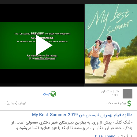
Play
Video
امتیاز منتقدان
چین
-
از 100
-
-
بودجه ساخت:
فروش (جهانی):
دانلود فیلم بهترین تابستان من My Best Summer 2019
«گنگ گنگ» پیش از ورود به بهترین دبیرستان شهر دختری معمولی است. او
زندگی خود در آن مکان را نمی‌پسندد تا اینکه با «یو هوای» آشنا می‌شود و …
کارگردانی:
Disa Zhang