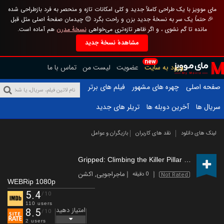
مای موویز با یک طراحی کاملاً جدید و کلی امکانات تازه و منحصر به فرد بازطراحی شده
🎉 حتماً یک سر به نسخهٔ جدید بزن و راحت بگرد 😊 چیدمان صفحهٔ اصلی مثل قبل
مانده تا گم نشوی ، و اگر ظاهر تازه‌تری می‌خواهی
نسخهٔ مدرن
هم آماده است.
مشاهدهٔ نسخهٔ جدید
new
ورود به سایت
عضویت
لیست من
تماس با ما
صفحه اصلی
چهره های مشهور
فیلم های برتر
سریال ها
آخرین دوبله ها
تریلر های جدید
لینک های دانلود
نقد های کاربران
بازیگران و عوامل
Gripped: Climbing the Killer Pillar
(2020)
ماجراجویی
,
اکشن
0 دقیقه
Not Rated
WEBRip 1080p
5.4
/10
110 users
امتیاز دهید
8.5
/10
2 users