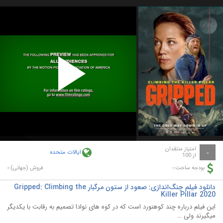
Play
Video
امتیاز منتقدان
ایالات متحده
-
از 100
-
-
بودجه ساخت:
فروش (جهانی):
دانلود فیلم چنگ‌اندازی: صعود از ستون مرگبار Gripped: Climbing the
Killer Pillar 2020
این فیلم درباره چند کوهنورد است که در کوه های نوادا تصمیم به رقابت با یکدیگر
میگیرند ولی …