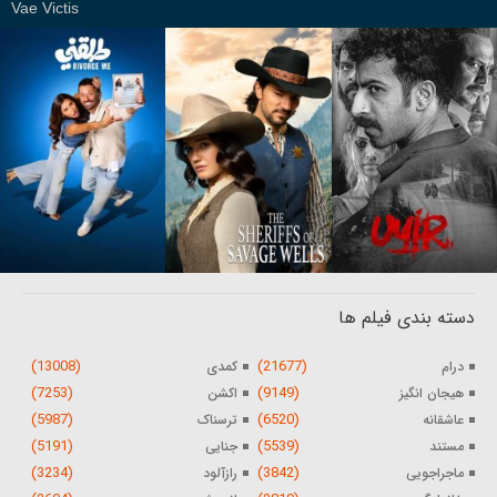
Vae Victis
دسته بندی فیلم ها
(13008)
(21677)
درام
کمدی
(7253)
(9149)
هیجان انگیز
اکشن
(5987)
(6520)
عاشقانه
ترسناک
(5191)
(5539)
مستند
جنایی
(3234)
(3842)
ماجراجویی
رازآلود